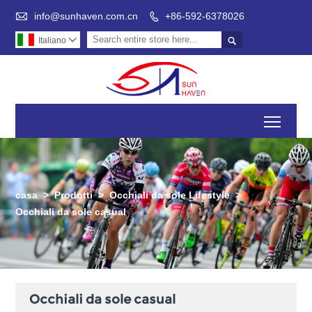

info@sunhaven.com.cn
+86-592-6378026


Italiano

Toggl
casa
>
Prodotti
>
Occhiali da sole Lifestyle
>
Occhiali da sole casual
Occhiali da sole casual