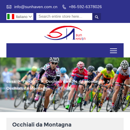

info@sunhaven.com.cn
+86-592-6378026


Italiano

Toggl
casa
>
Prodotti
>
Occhiali da sole da montagna
>
Occhiali da Montagna
Occhiali da Montagna